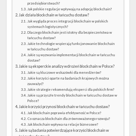
przedsiębiorstwach?
Jak polskie regulacje wpływają na adopcję blockchain?
Jak działa blockchain w łańcuchu dostaw?
Jak wygląda proces integracji blockchain w polskich
systemach logistycznych?
Dlaczego blockchain jest istotny dla bezpieczeństwa w
łańcuchu dostaw?
Jakie technologie wspierają funkcjonowanie blockchain
w łańcuchu dostaw?
Jakie są wyzwania implementacji blockchain w łańcuchu
dostaw?
Jakie są eksperckie analizy wdrożeń blockchain w Polsce?
Jakie są kluczowe wskazówki dla menedżerów?
Jakie korzyści oparte na badaniach krajowych można
zauważyć?
Jakie strategie rekomendują eksperci dla polskich firm?
Jakie są przyszłe trendy blockchain w łańcuchu dostaw w
Polsce?
Jakie korzyści przynosi blockchain w łańcuchu dostaw?
Jak blockchain poprawia efektywność w Polsce?
Co oznacza blockchain dla zrównoważonego rozwoju?
Jak blockchain wpływa na relacje biznesowe?
Jakie są badania potwierdzające korzyści blockchain w