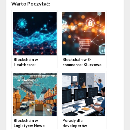
Warto Poczytać:
Blockchain w
Blockchain w E-
Healthcare:
commerce: Kluczowe
Innowacyjne
Zastosowania i
rozwiązania w Polsce
Korzyści
Blockchain w
Porady dla
Logistyce: Nowe
developerów