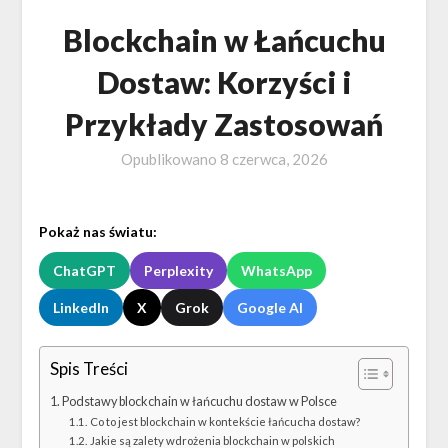
Blockchain w Łańcuchu
Dostaw: Korzyści i
Przykłady Zastosowań
Opublikowano
8 czerwca, 2026
Pokaż nas światu:
ChatGPT
Perplexity
WhatsApp
LinkedIn
X
Grok
Google AI
Spis Treści
Podstawy blockchain w łańcuchu dostaw w Polsce
Co to jest blockchain w kontekście łańcucha dostaw?
Jakie są zalety wdrożenia blockchain w polskich