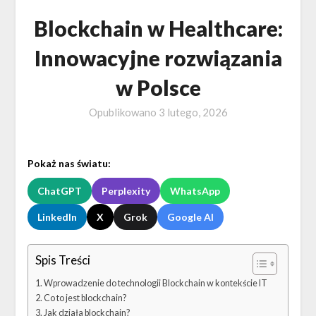
Blockchain w Healthcare:
Innowacyjne rozwiązania
w Polsce
Opublikowano
3 lutego, 2026
Pokaż nas światu:
ChatGPT
Perplexity
WhatsApp
LinkedIn
X
Grok
Google AI
Spis Treści
Wprowadzenie do technologii Blockchain w kontekście IT
Co to jest blockchain?
Jak działa blockchain?