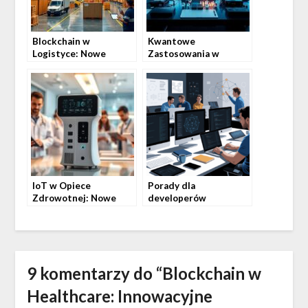
Blockchain w
Kwantowe
Logistyce: Nowe
Zastosowania w
Innowacyjne
Finansach: Nowe
Rozwiązania
Innowacyjne
Rozwiązania
IoT w Opiece
Porady dla
Zdrowotnej: Nowe
developerów
Innowacyjne
blockchain: Kluczowe
Zastosowania
strategie i wskazówki
9 komentarzy do “
Blockchain w
Healthcare: Innowacyjne