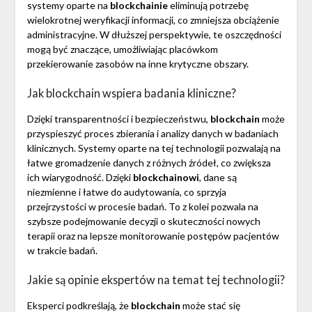
systemy oparte na
blockchainie
eliminują potrzebę
wielokrotnej weryfikacji informacji, co zmniejsza obciążenie
administracyjne. W dłuższej perspektywie, te oszczędności
mogą być znaczące, umożliwiając placówkom
przekierowanie zasobów na inne krytyczne obszary.
Jak blockchain wspiera badania kliniczne?
Dzięki transparentności i bezpieczeństwu,
blockchain
może
przyspieszyć proces zbierania i analizy danych w badaniach
klinicznych. Systemy oparte na tej technologii pozwalają na
łatwe gromadzenie danych z różnych źródeł, co zwiększa
ich wiarygodność. Dzięki
blockchainowi
, dane są
niezmienne i łatwe do audytowania, co sprzyja
przejrzystości w procesie badań. To z kolei pozwala na
szybsze podejmowanie decyzji o skuteczności nowych
terapii oraz na lepsze monitorowanie postępów pacjentów
w trakcie badań.
Jakie są opinie ekspertów na temat tej technologii?
Eksperci podkreślają, że
blockchain
może stać się