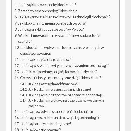
Jakie są kluczowe cechy blockchain?
Zastosowania technologii blockchain
Jakie są przyszłe kierunki rozwoju technologii blockchain?
Jak blockchain zmienia opiekę zdrowotną?
Jakie są przykłady zastosowań w Polsce?
W jakie innowacyjne rozwiązania inwestują polskie
szpitale?
Jak blockchain wpływa na bezpieczeństwo danych w
opiece zdrowotnej?
Jakie są korzyści dla pacjentów?
Jakie są wyzwania związane z wdrażaniem technologii?
Jakie kroki powinny podjąć placówki medyczne?
Co zyskują instytucje medyczne dzięki blockchain?
Jakie są oszczędności finansowe?
Jak blockchain wspiera badania kliniczne?
Jakie są opinie ekspertów na temat tej technologii?
Jak blockchain wpływa na bezpieczeństwo danych
pacjentów?
Jakie są dowody na skuteczność blockchaina?
Jakie są przyszłe kierunki rozwoju tej technologii?
Jakie są bariery technologiczne?
Jakie są kwestie prawne?