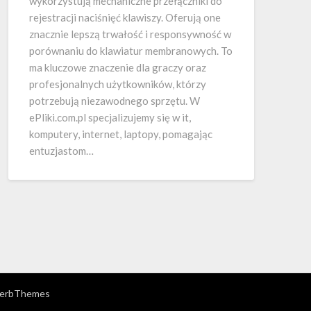
wykorzystują mechaniczne przełączniki do
rejestracji naciśnięć klawiszy. Oferują one
znacznie lepszą trwałość i responsywność w
porównaniu do klawiatur membranowych. To
ma kluczowe znaczenie dla graczy oraz
profesjonalnych użytkowników, którzy
potrzebują niezawodnego sprzętu. W
ePliki.com.pl specjalizujemy się w it,
komputery, internet, laptopy, pomagając
entuzjastom…
erbThemes