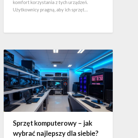
komfort korzystania z tych urządzeń.
Użytkownicy pragną, aby ich sprzęt…
Sprzęt komputerowy – jak
wybrać najlepszy dla siebie?