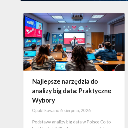
Najlepsze narzędzia do
analizy big data: Praktyczne
Wybory
Opublikowano
6 sierpnia, 2026
Podstawy analizy big data w Polsce Co to