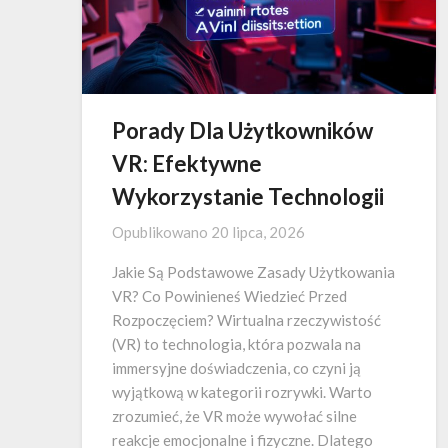
Porady Dla Użytkowników
VR: Efektywne
Wykorzystanie Technologii
Opublikowano
20 lipca, 2026
Jakie Są Podstawowe Zasady Użytkowania
VR? Co Powinieneś Wiedzieć Przed
Rozpoczęciem? Wirtualna rzeczywistość
(VR) to technologia, która pozwala na
immersyjne doświadczenia, co czyni ją
wyjątkową w kategorii rozrywki. Warto
zrozumieć, że VR może wywołać silne
reakcje emocjonalne i fizyczne. Dlatego