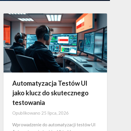
Automatyzacja Testów UI
jako klucz do skutecznego
testowania
Opublikowano
25 lipca, 2026
Wprowadzenie do automatyzacji testów UI