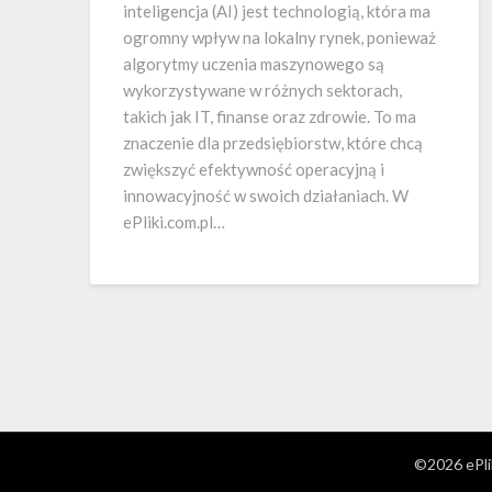
inteligencja (AI) jest technologią, która ma
ogromny wpływ na lokalny rynek, ponieważ
algorytmy uczenia maszynowego są
wykorzystywane w różnych sektorach,
takich jak IT, finanse oraz zdrowie. To ma
znaczenie dla przedsiębiorstw, które chcą
zwiększyć efektywność operacyjną i
innowacyjność w swoich działaniach. W
ePliki.com.pl…
©2026 ePli