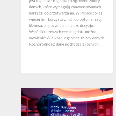
jest big data? Big data to ogromne zbiory
danych, które wymagają zaawansowanych
narzędzi do przetwarzania. W Polsce coraz
więcej firm korzysta z nich do optymalizacji
biznesu, co pozwala na lepsze decyzje.
Wśród kluczowych cech big data można
wymienić: Wielkość: ogromne zbiory danych.
Różnorodność: dane pochodzą z różnych…