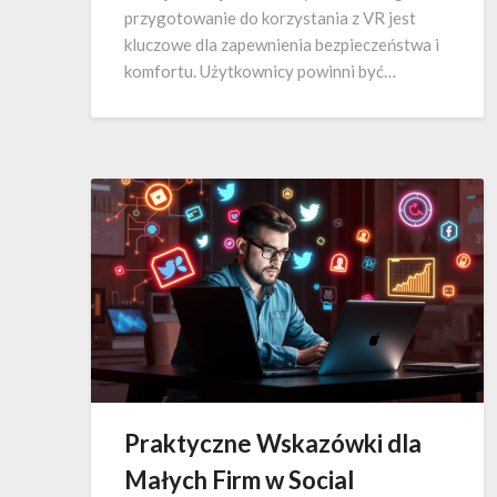
przygotowanie do korzystania z VR jest
kluczowe dla zapewnienia bezpieczeństwa i
komfortu. Użytkownicy powinni być…
Praktyczne Wskazówki dla
Małych Firm w Social