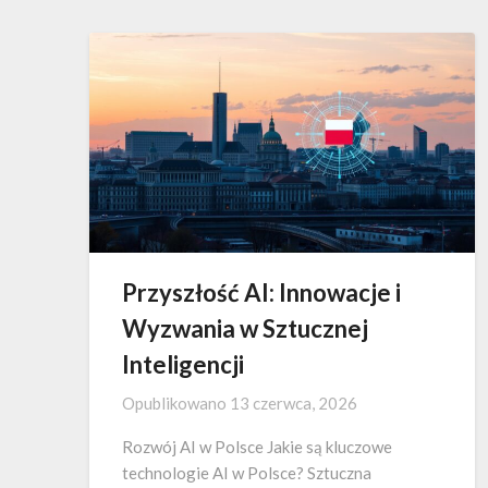
Przyszłość AI: Innowacje i
Wyzwania w Sztucznej
Inteligencji
Opublikowano
13 czerwca, 2026
Rozwój AI w Polsce Jakie są kluczowe
technologie AI w Polsce? Sztuczna