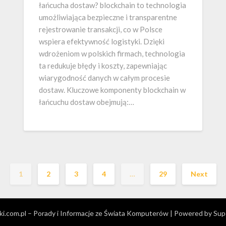
łańcucha dostaw? blockchain to technologia
umożliwiająca bezpieczne i transparentne
rejestrowanie transakcji, co w Polsce
wspiera efektywność logistyki. Dzięki
wdrożeniom w polskich firmach, technologia
ta redukuje błędy i koszty, zapewniając
wiarygodność danych w całym procesie
dostaw. Kluczowe komponenty blockchain w
łańcuchu dostaw obejmują:…
1
2
3
4
…
29
Next
ki.com.pl – Porady i Informacje ze Świata Komputerów
| Powered by
Sup