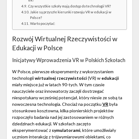
VR?
Czy wszystkie szkoły mają dostęp do technologii VR?
Jakie są przyszłe kierunki rozwoju VR w edukacji w
Polsce?
Warto poczytać:
Rozwój Wirtualnej Rzeczywistości w
Edukacji w Polsce
Inicjatywy Wprowadzenia VR w Polskich Szkołach
W Polsce, pierwsze eksperymenty z wykorzystaniem
technologii
wirtualnej rzeczywistości
(VR) w
edukacji
miały miejsce już w latach 90-tych. W tym czasie
nauczyciele oraz innowatorzy zaczęli dostrzegać
niespotykany wcześniej potencjał, który niesie ze sobą ta
nowoczesna technologia. Chociaż na początku
VR
była
stosunkowo kosztowna, kilka pionierskich projektów
rozpoczęło badania nad jej zastosowaniem w różnych
dziedzinach edukacji. W szkołach zaczęto
eksperymentować z
symulatorami
, które umożliwiały
uczniom interakcję z trójwymiarowymi obiektami, co