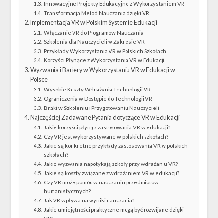
Innowacyjne Projekty Edukacyjne z Wykorzystaniem VR
Transformacja Metod Nauczania dzięki VR
Implementacja VR w Polskim Systemie Edukacji
Włączanie VR do Programów Nauczania
Szkolenia dla Nauczycieli w Zakresie VR
Przykłady Wykorzystania VR w Polskich Szkołach
Korzyści Płynące z Wykorzystania VR w Edukacji
Wyzwania i Bariery w Wykorzystaniu VR w Edukacji w
Polsce
Wysokie Koszty Wdrażania Technologii VR
Ograniczenia w Dostępie do Technologii VR
Braki w Szkoleniu i Przygotowaniu Nauczycieli
Najczęściej Zadawane Pytania dotyczące VR w Edukacji
Jakie korzyści płyną z zastosowania VR w edukacji?
Czy VR jest wykorzystywane w polskich szkołach?
Jakie są konkretne przykłady zastosowania VR w polskich
szkołach?
Jakie wyzwania napotykają szkoły przy wdrażaniu VR?
Jakie są koszty związane z wdrażaniem VR w edukacji?
Czy VR może pomóc w nauczaniu przedmiotów
humanistycznych?
Jak VR wpływa na wyniki nauczania?
Jakie umiejętności praktyczne mogą być rozwijane dzięki