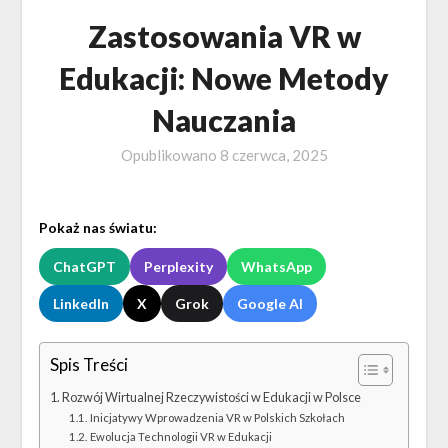
Zastosowania VR w
Edukacji: Nowe Metody
Nauczania
Opublikowano
8 czerwca, 2025
Pokaż nas światu:
ChatGPT
Perplexity
WhatsApp
LinkedIn
X
Grok
Google AI
Spis Treści
Rozwój Wirtualnej Rzeczywistości w Edukacji w Polsce
Inicjatywy Wprowadzenia VR w Polskich Szkołach
Ewolucja Technologii VR w Edukacji