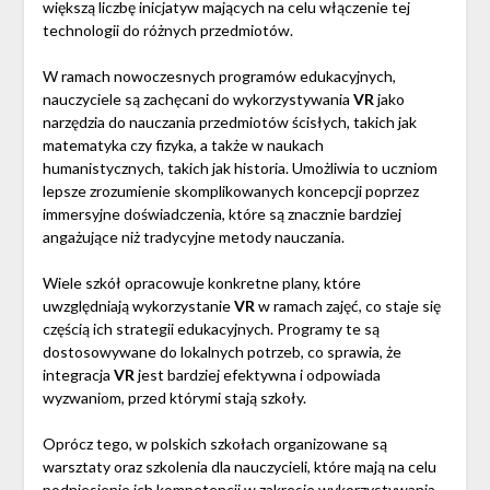
większą liczbę inicjatyw mających na celu włączenie tej
technologii do różnych przedmiotów.
W ramach nowoczesnych programów edukacyjnych,
nauczyciele są zachęcani do wykorzystywania
VR
jako
narzędzia do nauczania przedmiotów ścisłych, takich jak
matematyka czy fizyka, a także w naukach
humanistycznych, takich jak historia. Umożliwia to uczniom
lepsze zrozumienie skomplikowanych koncepcji poprzez
immersyjne doświadczenia, które są znacznie bardziej
angażujące niż tradycyjne metody nauczania.
Wiele szkół opracowuje konkretne plany, które
uwzględniają wykorzystanie
VR
w ramach zajęć, co staje się
częścią ich strategii edukacyjnych. Programy te są
dostosowywane do lokalnych potrzeb, co sprawia, że
integracja
VR
jest bardziej efektywna i odpowiada
wyzwaniom, przed którymi stają szkoły.
Oprócz tego, w polskich szkołach organizowane są
warsztaty oraz szkolenia dla nauczycieli, które mają na celu
podniesienie ich kompetencji w zakresie wykorzystywania