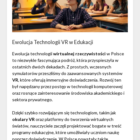
Ewolucja Technologii VR w Edukacji
Ewolucja technologii
wirtualnej rzeczywistości
w Polsce
to niezwykle fascynująca podróż, która przyspieszyła w
ostatnich dwóch dekadach. Z prostych, wczesnych
symulatorów przeszliśmy do zaawansowanych systemów
VR
, które oferują immersyjne doświadczenia. Rozwój ten
był napędzany przez postęp w technologii komputerowej
oraz rosnące zainteresowanie środowiska akademickiego i
sektora prywatnego.
Dzięki szybko rozwijającym się technologiom, takim jak
okulary VR
oraz platformy do tworzenia wirtualnych
światów, nauczyciele zaczęli projektować bogate w treść
programy edukacyjne, które umożliwiały uczniom naukę
poprzez doświadczenie. W Polsce powstały także