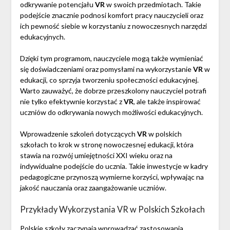
odkrywanie potencjału
VR
w swoich przedmiotach. Takie
podejście znacznie podnosi komfort pracy nauczycieli oraz
ich pewność siebie w korzystaniu z nowoczesnych narzędzi
edukacyjnych.
Dzięki tym programom, nauczyciele mogą także wymieniać
się doświadczeniami oraz pomysłami na wykorzystanie
VR
w
edukacji, co sprzyja tworzeniu społeczności edukacyjnej.
Warto zauważyć, że dobrze przeszkolony nauczyciel potrafi
nie tylko efektywnie korzystać z
VR
, ale także inspirować
uczniów do odkrywania nowych możliwości edukacyjnych.
Wprowadzenie szkoleń dotyczących
VR
w polskich
szkołach to krok w stronę nowoczesnej edukacji, która
stawia na rozwój umiejętności XXI wieku oraz na
indywidualne podejście do ucznia. Takie inwestycje w kadry
pedagogiczne przynoszą wymierne korzyści, wpływając na
jakość nauczania oraz zaangażowanie uczniów.
Przykłady Wykorzystania VR w Polskich Szkołach
Polskie szkoły zaczynają wprowadzać zastosowania