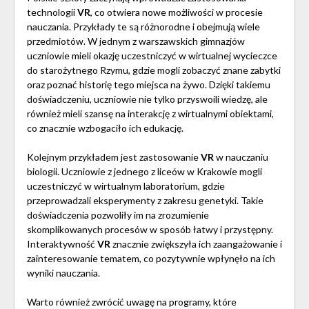
technologii
VR
, co otwiera nowe możliwości w procesie
nauczania. Przykłady te są różnorodne i obejmują wiele
przedmiotów. W jednym z warszawskich gimnazjów
uczniowie mieli okazję uczestniczyć w wirtualnej wycieczce
do starożytnego Rzymu, gdzie mogli zobaczyć znane zabytki
oraz poznać historię tego miejsca na żywo. Dzięki takiemu
doświadczeniu, uczniowie nie tylko przyswoili wiedzę, ale
również mieli szansę na interakcję z wirtualnymi obiektami,
co znacznie wzbogaciło ich edukację.
Kolejnym przykładem jest zastosowanie
VR
w nauczaniu
biologii. Uczniowie z jednego z liceów w Krakowie mogli
uczestniczyć w wirtualnym laboratorium, gdzie
przeprowadzali eksperymenty z zakresu genetyki. Takie
doświadczenia pozwoliły im na zrozumienie
skomplikowanych procesów w sposób łatwy i przystępny.
Interaktywność
VR
znacznie zwiększyła ich zaangażowanie i
zainteresowanie tematem, co pozytywnie wpłynęło na ich
wyniki nauczania.
Warto również zwrócić uwagę na programy, które