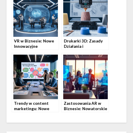
VR w Biznesie: Nowe
Drukarki 3D: Zasady
Innowacyjne
Działania i
Zastosowania
Zastosowania
Trendy w content
Zastosowania AR w
marketingu: Nowe
Biznesie: Nowatorskie
strategie na rok 2025
Podejścia