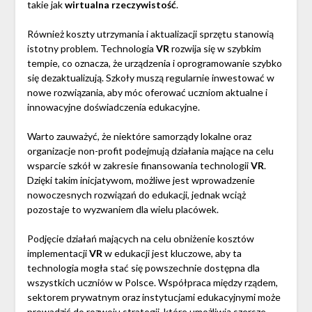
takie jak
wirtualna rzeczywistość
.
Również koszty utrzymania i aktualizacji sprzętu stanowią
istotny problem. Technologia
VR
rozwija się w szybkim
tempie, co oznacza, że urządzenia i oprogramowanie szybko
się dezaktualizują. Szkoły muszą regularnie inwestować w
nowe rozwiązania, aby móc oferować uczniom aktualne i
innowacyjne doświadczenia edukacyjne.
Warto zauważyć, że niektóre samorządy lokalne oraz
organizacje non-profit podejmują działania mające na celu
wsparcie szkół w zakresie finansowania technologii
VR
.
Dzięki takim inicjatywom, możliwe jest wprowadzenie
nowoczesnych rozwiązań do edukacji, jednak wciąż
pozostaje to wyzwaniem dla wielu placówek.
Podjęcie działań mających na celu obniżenie kosztów
implementacji
VR
w edukacji jest kluczowe, aby ta
technologia mogła stać się powszechnie dostępna dla
wszystkich uczniów w Polsce. Współpraca między rządem,
sektorem prywatnym oraz instytucjami edukacyjnymi może
prowadzić do rozwoju strategii, które umożliwią szersze