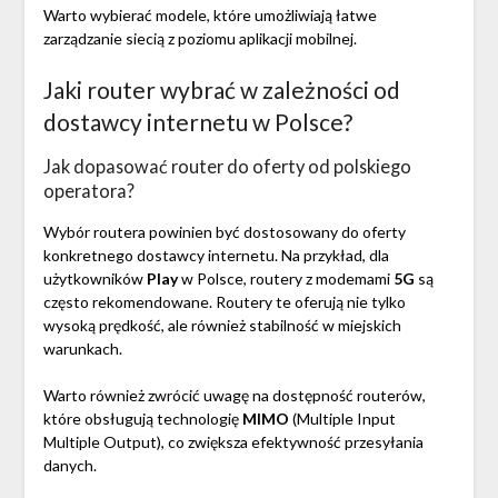
Warto wybierać modele, które umożliwiają łatwe
zarządzanie siecią z poziomu aplikacji mobilnej.
Jaki router wybrać w zależności od
dostawcy internetu w Polsce?
Jak dopasować router do oferty od polskiego
operatora?
Wybór routera powinien być dostosowany do oferty
konkretnego dostawcy internetu. Na przykład, dla
użytkowników
Play
w Polsce, routery z modemami
5G
są
często rekomendowane. Routery te oferują nie tylko
wysoką prędkość, ale również stabilność w miejskich
warunkach.
Warto również zwrócić uwagę na dostępność routerów,
które obsługują technologię
MIMO
(Multiple Input
Multiple Output), co zwiększa efektywność przesyłania
danych.