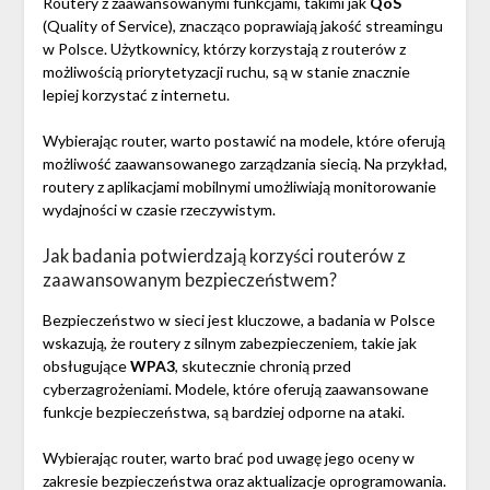
Routery z zaawansowanymi funkcjami, takimi jak
QoS
(Quality of Service), znacząco poprawiają jakość streamingu
w Polsce. Użytkownicy, którzy korzystają z routerów z
możliwością priorytetyzacji ruchu, są w stanie znacznie
lepiej korzystać z internetu.
Wybierając router, warto postawić na modele, które oferują
możliwość zaawansowanego zarządzania siecią. Na przykład,
routery z aplikacjami mobilnymi umożliwiają monitorowanie
wydajności w czasie rzeczywistym.
Jak badania potwierdzają korzyści routerów z
zaawansowanym bezpieczeństwem?
Bezpieczeństwo w sieci jest kluczowe, a badania w Polsce
wskazują, że routery z silnym zabezpieczeniem, takie jak
obsługujące
WPA3
, skutecznie chronią przed
cyberzagrożeniami. Modele, które oferują zaawansowane
funkcje bezpieczeństwa, są bardziej odporne na ataki.
Wybierając router, warto brać pod uwagę jego oceny w
zakresie bezpieczeństwa oraz aktualizacje oprogramowania.