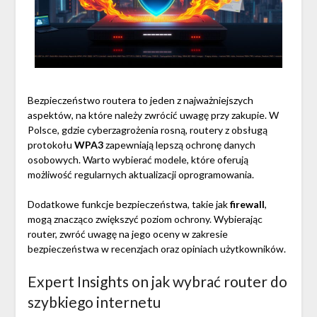
Bezpieczeństwo routera to jeden z najważniejszych
aspektów, na które należy zwrócić uwagę przy zakupie. W
Polsce, gdzie cyberzagrożenia rosną, routery z obsługą
protokołu
WPA3
zapewniają lepszą ochronę danych
osobowych. Warto wybierać modele, które oferują
możliwość regularnych aktualizacji oprogramowania.
Dodatkowe funkcje bezpieczeństwa, takie jak
firewall
,
mogą znacząco zwiększyć poziom ochrony. Wybierając
router, zwróć uwagę na jego oceny w zakresie
bezpieczeństwa w recenzjach oraz opiniach użytkowników.
Expert Insights on jak wybrać router do
szybkiego internetu