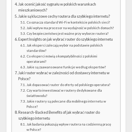
Jak ocenić jakość sygnału w polskich warunkach
mieszkaniowych?
Jakie są kluczowe cechy routera dla szybkiego internetu?
Co oznacza standard Wi-Fi w kontekście polskich sieci?
Jaki wpływ ma procesor na wydajność w polskich domach?
Czy bezpieczeństwo jest ważne przy wyborze routera?
Expert Insights on jak wybrać router do szybkiego internetu
Jak eksperci zalecają wybór na podstawie polskich
standardów?
Co eksperci mówią o kompatybilności z polskimi
operatorami?
Jakie są zaawansowane funkcje według ekspertów?
Jaki router wybrać w zależności od dostawcy internetu w
Polsce?
Jak dopasować router do oferty od polskiego operatora?
Czy warto inwestować w routery dedykowane dla
światłowodu?
Jakie routery są polecane dla mobilnego internetu w
Polsce?
Research-Backed Benefits of jak wybrać router do
szybkiego internetu
Jak badania pokazują wpływ routera na codzienną pracę
w Polsce?