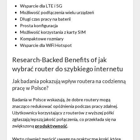
Wsparcie dla LTE i 5G
Możliwość podłączenia wielu urządzeń
Długi czas pracy na baterii
Prosta konfiguracja
Możliwość korzystania z karty SIM
Kompaktowe rozmiary
Wsparcie dla WiFi Hotspot
Research-Backed Benefits of jak
wybrać router do szybkiego internetu
Jak badania pokazują wpływ routera na codzienną
pracę w Polsce?
Badania w Polsce wskazują, że dobre routery mogą
znacząco redukować opóźnienia podczas pracy zdalnej.
Użytkownicy korzystający z routerów z wyższej półki
zgłaszają lepszą jakość połączenia, co przekłada się na
zwiększoną
produktywność
.
Warto również zwrócić uwagę na praktyczne kroki, które