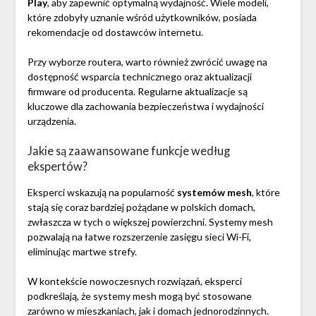
Play
, aby zapewnić optymalną wydajność. Wiele modeli,
które zdobyły uznanie wśród użytkowników, posiada
rekomendacje od dostawców internetu.
Przy wyborze routera, warto również zwrócić uwagę na
dostępność wsparcia technicznego oraz aktualizacji
firmware od producenta. Regularne aktualizacje są
kluczowe dla zachowania bezpieczeństwa i wydajności
urządzenia.
Jakie są zaawansowane funkcje według
ekspertów?
Eksperci wskazują na popularność
systemów mesh
, które
stają się coraz bardziej pożądane w polskich domach,
zwłaszcza w tych o większej powierzchni. Systemy mesh
pozwalają na łatwe rozszerzenie zasięgu sieci Wi-Fi,
eliminując martwe strefy.
W kontekście nowoczesnych rozwiązań, eksperci
podkreślają, że systemy mesh mogą być stosowane
zarówno w mieszkaniach, jak i domach jednorodzinnych.