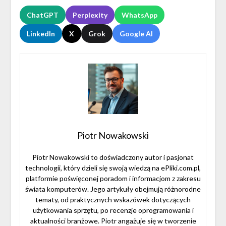
ChatGPT
Perplexity
WhatsApp
LinkedIn
X
Grok
Google AI
Piotr Nowakowski
Piotr Nowakowski to doświadczony autor i pasjonat
technologii, który dzieli się swoją wiedzą na ePliki.com.pl,
platformie poświęconej poradom i informacjom z zakresu
świata komputerów. Jego artykuły obejmują różnorodne
tematy, od praktycznych wskazówek dotyczących
użytkowania sprzętu, po recenzje oprogramowania i
aktualności branżowe. Piotr angażuje się w tworzenie