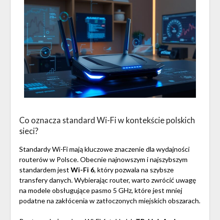
Co oznacza standard Wi-Fi w kontekście polskich
sieci?
Standardy Wi-Fi mają kluczowe znaczenie dla wydajności
routerów w Polsce. Obecnie najnowszym i najszybszym
standardem jest
Wi-Fi 6
, który pozwala na szybsze
transfery danych. Wybierając router, warto zwrócić uwagę
na modele obsługujące pasmo 5 GHz, które jest mniej
podatne na zakłócenia w zatłoczonych miejskich obszarach.