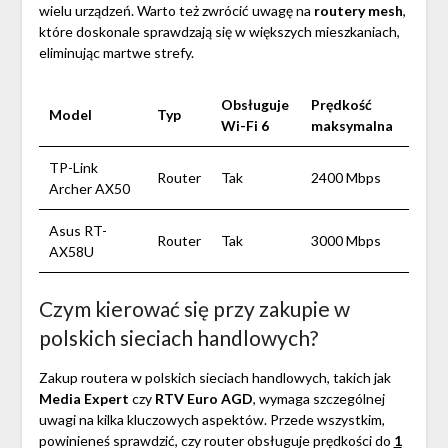
wielu urządzeń. Warto też zwrócić uwagę na
routery mesh
,
które doskonale sprawdzają się w większych mieszkaniach,
eliminując martwe strefy.
Obsługuje
Prędkość
Model
Typ
Wi-Fi 6
maksymalna
TP-Link
Router
Tak
2400 Mbps
Archer AX50
Asus RT-
Router
Tak
3000 Mbps
AX58U
Czym kierować się przy zakupie w
polskich sieciach handlowych?
Zakup routera w polskich sieciach handlowych, takich jak
Media Expert
czy
RTV Euro AGD
, wymaga szczególnej
uwagi na kilka kluczowych aspektów. Przede wszystkim,
powinieneś sprawdzić, czy router obsługuje prędkości do
1