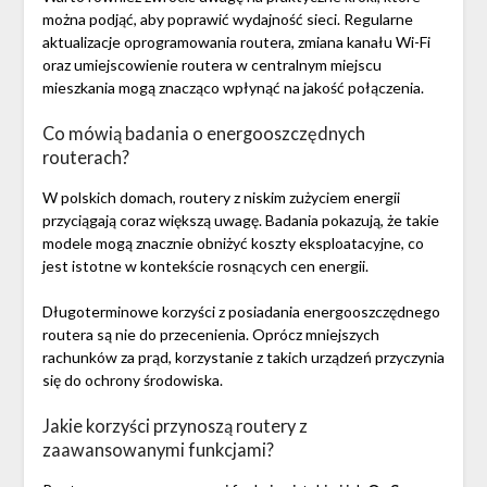
można podjąć, aby poprawić wydajność sieci. Regularne
aktualizacje oprogramowania routera, zmiana kanału Wi-Fi
oraz umiejscowienie routera w centralnym miejscu
mieszkania mogą znacząco wpłynąć na jakość połączenia.
Co mówią badania o energooszczędnych
routerach?
W polskich domach, routery z niskim zużyciem energii
przyciągają coraz większą uwagę. Badania pokazują, że takie
modele mogą znacznie obniżyć koszty eksploatacyjne, co
jest istotne w kontekście rosnących cen energii.
Długoterminowe korzyści z posiadania energooszczędnego
routera są nie do przecenienia. Oprócz mniejszych
rachunków za prąd, korzystanie z takich urządzeń przyczynia
się do ochrony środowiska.
Jakie korzyści przynoszą routery z
zaawansowanymi funkcjami?