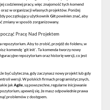
ej codziennej pracy, więc znajomość tych komend
oraz w organizacji własnych projektów. Poniżej
ażdy początkujący użytkownik
Git
powinien znać, aby
ć zmiany w sposób zorganizowany.
ozpocząć Pracę Nad Projektem
cja repozytorium. Aby to zrobić, przejdź do folderu, w
isz komendę `git init`. Ta komenda tworzy nowy
figuracyjne repozytorium oraz historię wersji, co jest
oże być użyteczna, gdy zaczynasz nowy projekt lub gdy
ontroli wersji. W polskich firmach programistycznych,
akie jak
Agile
, są powszechne, regularne inicjowanie
epozytorium, upewnij się, że masz odpowiednie prawa
iknąć problemów z dostępem.