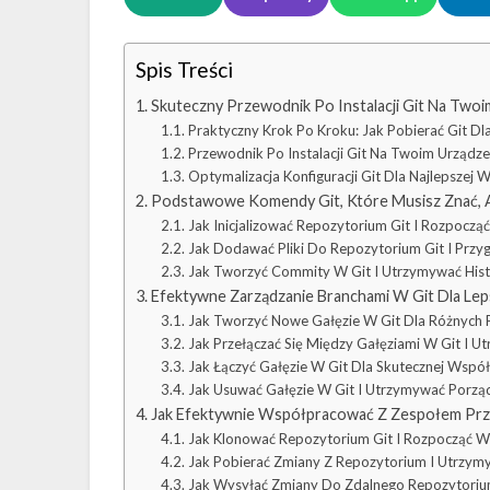
Spis Treści
Skuteczny Przewodnik Po Instalacji Git Na Tw
Praktyczny Krok Po Kroku: Jak Pobierać Git D
Przewodnik Po Instalacji Git Na Twoim Urządze
Optymalizacja Konfiguracji Git Dla Najlepszej 
Podstawowe Komendy Git, Które Musisz Znać, A
Jak Inicjalizować Repozytorium Git I Rozpoczą
Jak Dodawać Pliki Do Repozytorium Git I Pr
Jak Tworzyć Commity W Git I Utrzymywać Hist
Efektywne Zarządzanie Branchami W Git Dla Leps
Jak Tworzyć Nowe Gałęzie W Git Dla Różnych F
Jak Przełączać Się Między Gałęziami W Git I 
Jak Łączyć Gałęzie W Git Dla Skutecznej Wspó
Jak Usuwać Gałęzie W Git I Utrzymywać Porz
Jak Efektywnie Współpracować Z Zespołem Przy
Jak Klonować Repozytorium Git I Rozpocząć W
Jak Pobierać Zmiany Z Repozytorium I Utrzym
Jak Wysyłać Zmiany Do Zdalnego Repozytorium 