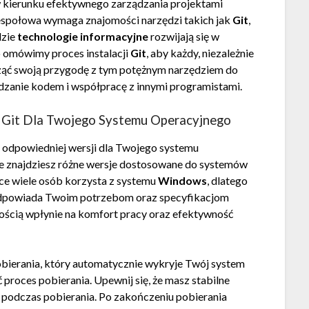
 kierunku efektywnego zarządzania projektami
społowa wymaga znajomości narzędzi takich jak
Git
,
dzie
technologie informacyjne
rozwijają się w
 omówimy proces instalacji
Git
, aby każdy, niezależnie
ąć swoją przygodę z tym potężnym narzędziem do
ądzanie kodem i współpracę z innymi programistami.
ć Git Dla Twojego Systemu Operacyjnego
e odpowiedniej wersji dla Twojego systemu
ie znajdziesz różne wersje dostosowane do systemów
sce wiele osób korzysta z systemu
Windows
, dlatego
j odpowiada Twoim potrzebom oraz specyfikacjom
ością wpłynie na komfort pracy oraz efektywność
pobierania, który automatycznie wykryje Twój system
ć proces pobierania. Upewnij się, że masz stabilne
 podczas pobierania. Po zakończeniu pobierania