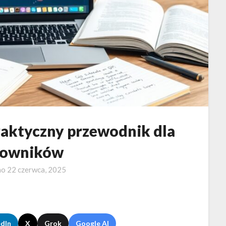
raktyczny przewodnik dla
kowników
no
22 czerwca, 2025
edIn
X
Grok
Google AI