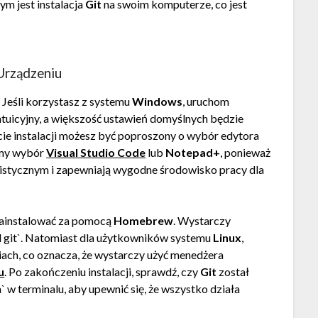
ym jest instalacja
Git
na swoim komputerze, co jest
Urządzeniu
ę. Jeśli korzystasz z systemu
Windows
, uruchom
i intuicyjny, a większość ustawień domyślnych będzie
ie instalacji możesz być poproszony o wybór edytora
my wybór
Visual Studio Code
lub
Notepad+
, ponieważ
istycznym i zapewniają wygodne środowisko pracy dla
ainstalować za pomocą
Homebrew
. Wystarczy
ll git`. Natomiast dla użytkowników systemu
Linux
,
ach, co oznacza, że wystarczy użyć menedżera
u
. Po zakończeniu instalacji, sprawdź, czy
Git
został
` w terminalu, aby upewnić się, że wszystko działa