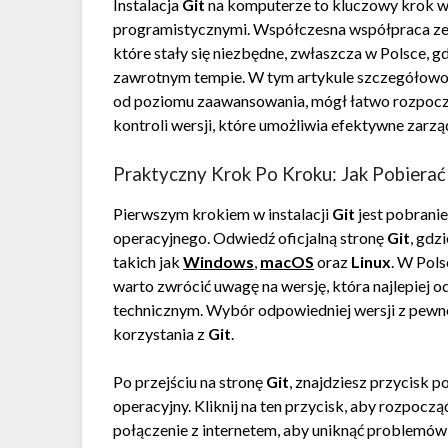
Instalacja
Git
na komputerze to kluczowy krok w
programistycznymi. Współczesna współpraca ze
które stały się niezbędne, zwłaszcza w Polsce, g
zawrotnym tempie. W tym artykule szczegółowo
od poziomu zaawansowania, mógł łatwo rozpocz
kontroli wersji, które umożliwia efektywne zarz
Praktyczny Krok Po Kroku: Jak Pobiera
Pierwszym krokiem w instalacji
Git
jest pobrani
operacyjnego. Odwiedź oficjalną stronę
Git
, gdz
takich jak
Windows
,
macOS
oraz
Linux
. W Pol
warto zwrócić uwagę na wersję, która najlepie
technicznym. Wybór odpowiedniej wersji z pewn
korzystania z
Git
.
Po przejściu na stronę
Git
, znajdziesz przycisk 
operacyjny. Kliknij na ten przycisk, aby rozpoczą
połączenie z internetem, aby uniknąć problemów