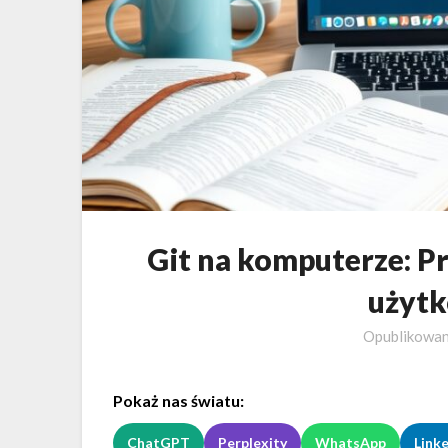
Git na komputerze: P
użyt
Opublikowa
Pokaż nas światu:
ChatGPT
Perplexity
WhatsApp
Link