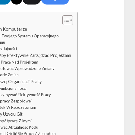
oim Komputerze
la Twojego Systemu Operacyjnego
niu
Wydajności
by Efektywnie Zarządzać Projektami
ć Pracę Nad Projektem
zygotować Wprowadzone Zmiany
orie Zmian
zej Organizacji Pracy
unkcjonalności
Utrzymywać Efektywność Pracy
łpracy Zespołowej
ądek W Repozytorium
 Użyciu Git
spółpracę Z Inymi
ywać Aktualność Kodu
I Dzielić Się Pracą Z Zespołem