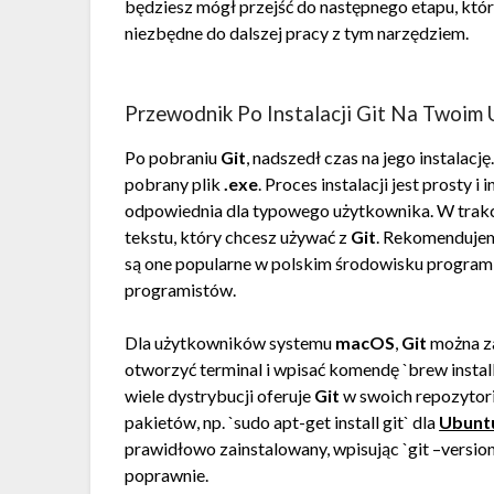
będziesz mógł przejść do następnego etapu, któr
niezbędne do dalszej pracy z tym narzędziem.
Przewodnik Po Instalacji Git Na Twoim 
Po pobraniu
Git
, nadszedł czas na jego instalacj
pobrany plik
.exe
. Proces instalacji jest prosty 
odpowiednia dla typowego użytkownika. W trakc
tekstu, który chcesz używać z
Git
. Rekomenduje
są one popularne w polskim środowisku program
programistów.
Dla użytkowników systemu
macOS
,
Git
można z
otworzyć terminal i wpisać komendę `brew insta
wiele dystrybucji oferuje
Git
w swoich repozytori
pakietów, np. `sudo apt-get install git` dla
Ubunt
prawidłowo zainstalowany, wpisując `git –version
poprawnie.