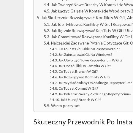
Jak Tworzyć Nowe Branchy W Kontekście Wspó
Jak Łączyć Gałęzie W Kontekście Współpracy Ze
Jak Skutecznie Rozwiązywać Konflikty W Git, A
Jak Identyfikować Konflikty W Git I Reagować 
Jak Ręcznie Rozwiązywać Konflikty W Git I Ut
Jak Commitować Rozwiązane Konflikty W Git I 
Najczęściej Zadawane Pytania Dotyczące Git: 
Co To Jest Git I Jakie Ma Zastosowanie?
Jak Zainstalować Git Na Windows?
Jak Utworzyć Nowe Repozytorium W Git?
Jak Dodać Pliki Do Commita W Git?
Co To Jest Branch W Git?
Jak Rozwiązywać Konflikty W Git?
Jak Wysłać Zmiany Do Zdalnego Repozytorium?
Co To Jest Commit W Git?
Jak Pobierać Zmiany Z Zdalnego Repozytorium?
Jak Usunąć Branch W Git?
Warto poczytać:
Skuteczny Przewodnik Po Insta