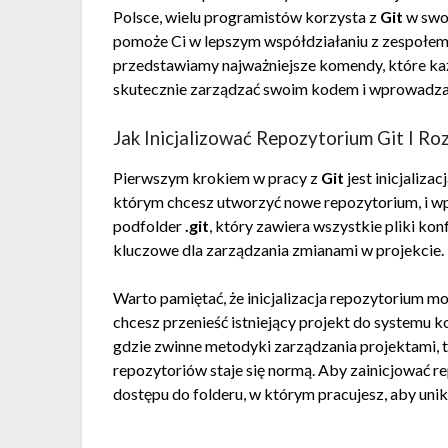
Polsce, wielu programistów korzysta z
Git
w swoj
pomoże Ci w lepszym współdziałaniu z zespołem 
przedstawiamy najważniejsze komendy, które k
skutecznie zarządzać swoim kodem i wprowadza
Jak Inicjalizować Repozytorium Git I R
Pierwszym krokiem w pracy z
Git
jest inicjaliza
którym chcesz utworzyć nowe repozytorium, i wp
podfolder
.git
, który zawiera wszystkie pliki kon
kluczowe dla zarządzania zmianami w projekcie.
Warto pamiętać, że inicjalizacja repozytorium m
chcesz przenieść istniejący projekt do systemu k
gdzie zwinne metodyki zarządzania projektami, t
repozytoriów staje się normą. Aby zainicjować r
dostępu do folderu, w którym pracujesz, aby un