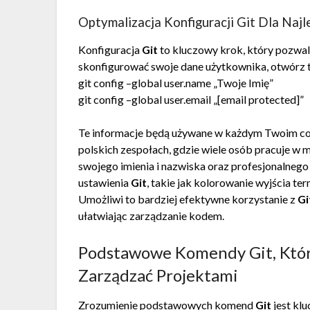
Optymalizacja Konfiguracji Git Dla Naj
Konfiguracja
Git
to kluczowy krok, który pozwal
skonfigurować swoje dane użytkownika, otwórz t
git config –global user.name „Twoje Imię”
git config –global user.email „[email protected]”
Te informacje będą używane w każdym Twoim com
polskich zespołach, gdzie wiele osób pracuje w
swojego imienia i nazwiska oraz profesjonalneg
ustawienia
Git
, takie jak kolorowanie wyjścia te
Umożliwi to bardziej efektywne korzystanie z
Gi
ułatwiając zarządzanie kodem.
Podstawowe Komendy Git, Któr
Zarządzać Projektami
Zrozumienie podstawowych komend
Git
jest kl