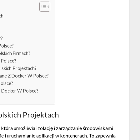
ch
r?
Polsce?
lskich Firmach?
 Polsce?
lskich Projektach?
ywane Z Docker W Polsce?
olsce?
u Docker W Polsce?
skich Projektach
, która umożliwia izolację i zarządzanie środowiskami
e i uruchamianie aplikacji w kontenerach. To zapewnia