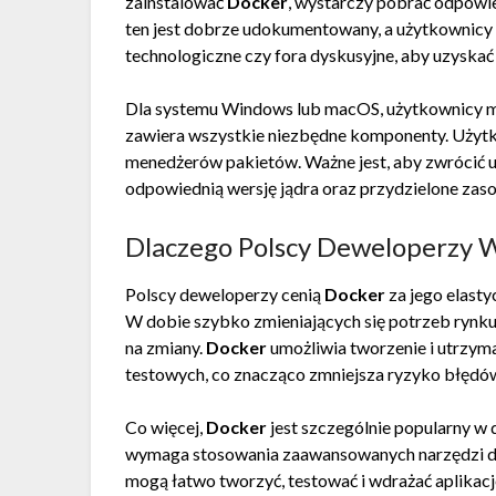
zainstalować
Docker
, wystarczy pobrać odpowi
ten jest dobrze udokumentowany, a użytkownicy m
technologiczne czy fora dyskusyjne, aby uzyska
Dla systemu Windows lub macOS, użytkownicy mo
zawiera wszystkie niezbędne komponenty. Uży
menedżerów pakietów. Ważne jest, aby zwrócić 
odpowiednią wersję jądra oraz przydzielone zaso
Dlaczego Polscy Deweloperzy 
Polscy deweloperzy cenią
Docker
za jego elasty
W dobie szybko zmieniających się potrzeb rynku
na zmiany.
Docker
umożliwia tworzenie i utrzym
testowych, co znacząco zmniejsza ryzyko błędów
Co więcej,
Docker
jest szczególnie popularny w 
wymaga stosowania zaawansowanych narzędzi do 
mogą łatwo tworzyć, testować i wdrażać aplikacj