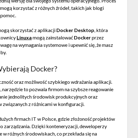
ednią wersję dla swojego systemu operacyjnego. Proces
ogą korzystać z różnych źródeł, takich jak blogi
ć pomoc.
gą skorzystać z aplikacji
Docker Desktop
, która
tkownicy
Linuxa
mogą zainstalować
Docker
przez
uwagę na wymagania systemowe i upewnić się, że masz
by.
Wybierają Docker?
czność oraz możliwość szybkiego wdrażania aplikacji.
, narzędzie to pozwala firmom na szybsze reagowanie
anie jednolitych środowisk produkcyjnych oraz
 związanych z różnicami w konfiguracji.
dużych firmach IT w Polsce, gdzie złożoność projektów
zarządzania. Dzięki konteneryzacji, deweloperzy
e w różnych środowiskach, co przekłada się na