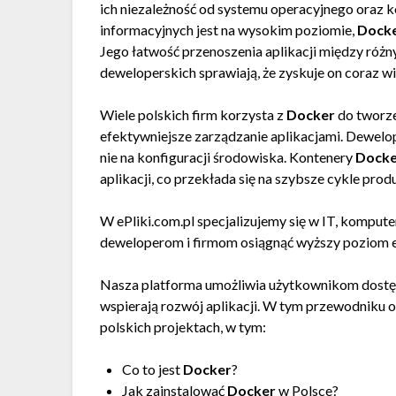
ich niezależność od systemu operacyjnego oraz ko
informacyjnych jest na wysokim poziomie,
Dock
Jego łatwość przenoszenia aplikacji między róż
deweloperskich sprawiają, że zyskuje on coraz wi
Wiele polskich firm korzysta z
Docker
do tworze
efektywniejsze zarządzanie aplikacjami. Dewelop
nie na konfiguracji środowiska. Kontenery
Docke
aplikacji, co przekłada się na szybsze cykle prod
W ePliki.com.pl specjalizujemy się w IT, kompute
deweloperom i firmom osiągnąć wyższy poziom e
Nasza platforma umożliwia użytkownikom dostęp 
wspierają rozwój aplikacji. W tym przewodniku
polskich projektach, w tym:
Co to jest
Docker
?
Jak zainstalować
Docker
w Polsce?