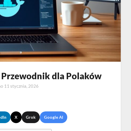
: Przewodnik dla Polaków
no
11 stycznia, 2026
edIn
X
Grok
Google AI