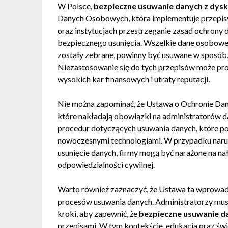
W Polsce,
bezpieczne usuwanie danych z dys
Danych Osobowych, która implementuje przepi
oraz instytucjach przestrzeganie zasad ochrony
bezpiecznego usunięcia. Wszelkie dane osobowe, 
zostały zebrane, powinny być usuwane w sposób, 
Niezastosowanie się do tych przepisów może p
wysokich kar finansowych i utraty reputacji.
Nie można zapominać, że Ustawa o Ochronie Da
które nakładają obowiązki na administratorów d
procedur dotyczących usuwania danych, które po
nowoczesnymi technologiami. W przypadku narus
usunięcie danych, firmy mogą być narażone na na
odpowiedzialności cywilnej.
Warto również zaznaczyć, że Ustawa ta wprowa
procesów usuwania danych. Administratorzy musz
kroki, aby zapewnić, że
bezpieczne usuwanie d
przepisami. W tym kontekście, edukacja oraz św