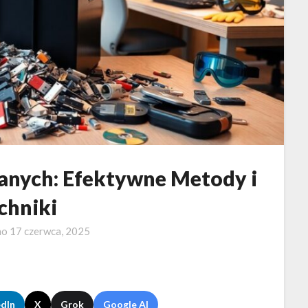
anych: Efektywne Metody i
chniki
no
17 czerwca, 2025
edIn
X
Grok
Google AI