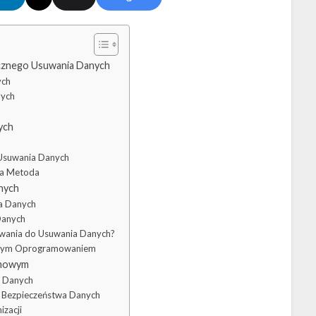
ecznego Usuwania Danych
ych
nych
ych
Usuwania Danych
sza Metoda
nych
a Danych
Danych
ania do Usuwania Danych?
jnym Oprogramowaniem
rmowym
a Danych
e Bezpieczeństwa Danych
zacji