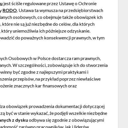
ku
jest ściśle regulowane przez Ustawę o Ochronie
sy
RODO
. Ustawa ta wymusza na przedsiębiorstwach
 danych osobowych, co obejmuje także obowiązek ich
które nie są już niezbędne do celów, dla których
który uniemożliwia ich późniejsze odzyskanie.
rowadzić do poważnych konsekwencji prawnych, w tym
nych Osobowych w Polsce dostarcza ram prawnych,
anych. W szczególności, zobowiązuje ich do stworzenia
winny być zgodne z najlepszymi praktykami i
zenia przepisów, na przykład poprzez niewłaściwe
łożenie znacznych kar finansowych oraz
dza obowiązek prowadzenia dokumentacji dotyczącej
ą być w stanie wykazać, że podjęli wszelkie niezbędne
anych z dysku
odbywa się zgodnie z obowiązującymi
iadomość zarówno pracowników, jak i liderów