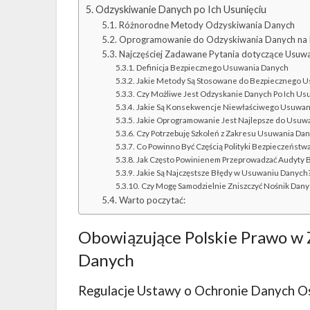
Odzyskiwanie Danych po Ich Usunięciu
Różnorodne Metody Odzyskiwania Danych
Oprogramowanie do Odzyskiwania Danych na
Najczęściej Zadawane Pytania dotyczące Usuw
Definicja Bezpiecznego Usuwania Danych
Jakie Metody Są Stosowane do Bezpiecznego 
Czy Możliwe Jest Odzyskanie Danych Po Ich Usu
Jakie Są Konsekwencje Niewłaściwego Usuwan
Jakie Oprogramowanie Jest Najlepsze do Usuw
Czy Potrzebuję Szkoleń z Zakresu Usuwania Da
Co Powinno Być Częścią Polityki Bezpieczeństw
Jak Często Powinienem Przeprowadzać Audyty 
Jakie Są Najczęstsze Błędy w Usuwaniu Danych
Czy Mogę Samodzielnie Zniszczyć Nośnik Dany
Warto poczytać:
Obowiązujące Polskie Prawo w
Danych
Regulacje Ustawy o Ochronie Danych 