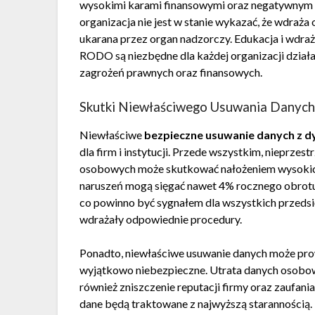
wysokimi karami finansowymi oraz negatywnym w
organizacja nie jest w stanie wykazać, że wdraż
ukarana przez organ nadzorczy. Edukacja i wdra
RODO są niezbędne dla każdej organizacji działaj
zagrożeń prawnych oraz finansowych.
Skutki Niewłaściwego Usuwania Danyc
Niewłaściwe
bezpieczne usuwanie danych z d
dla firm i instytucji. Przede wszystkim, nieprz
osobowych może skutkować nałożeniem wysokic
naruszeń mogą sięgać nawet 4% rocznego obrotu f
co powinno być sygnałem dla wszystkich przedsi
wdrażały odpowiednie procedury.
Ponadto, niewłaściwe usuwanie danych może prow
wyjątkowo niebezpieczne. Utrata danych osobow
również zniszczenie reputacji firmy oraz zaufania
dane będą traktowane z najwyższą starannością