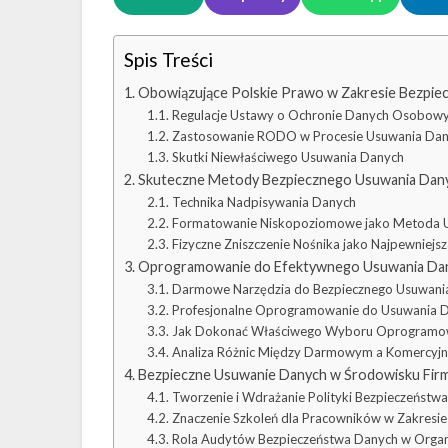
Spis Treści
Obowiązujące Polskie Prawo w Zakresie Bezpi
Regulacje Ustawy o Ochronie Danych Osobow
Zastosowanie RODO w Procesie Usuwania Da
Skutki Niewłaściwego Usuwania Danych
Skuteczne Metody Bezpiecznego Usuwania Dan
Technika Nadpisywania Danych
Formatowanie Niskopoziomowe jako Metoda 
Fizyczne Zniszczenie Nośnika jako Najpewniej
Oprogramowanie do Efektywnego Usuwania Da
Darmowe Narzędzia do Bezpiecznego Usuwani
Profesjonalne Oprogramowanie do Usuwania 
Jak Dokonać Właściwego Wyboru Oprogramow
Analiza Różnic Między Darmowym a Komercy
Bezpieczne Usuwanie Danych w Środowisku Fi
Tworzenie i Wdrażanie Polityki Bezpieczeństw
Znaczenie Szkoleń dla Pracowników w Zakresi
Rola Audytów Bezpieczeństwa Danych w Organi