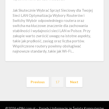
Jak Skutecznie Wybrać Sprzęt Sieciowy dla Twojej
Sieci LAN Optymalizacja Wybory Routerów i
Switchy Wybór odpowiedniego routera oraz
switcha ma kluczowe znaczenie dla zachowania
stabilności i wydajności sieci LAN w Polsce. Przy
zakupie warto zwrócić uwagę na istotne aspekty,
takie jak prędkość, zasięg oraz liczba portów.
Współczesne routery powinny obsługiwać
najnowsze standardy, takie jak Wi-Fi…
Previous
17
Next
©2026 ePliki.com.pl – Porady i Informacje ze Świata Komputerów