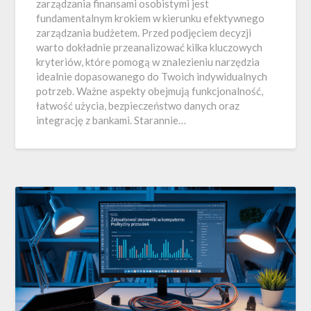
zarządzania finansami osobistymi jest
fundamentalnym krokiem w kierunku efektywnego
zarządzania budżetem. Przed podjęciem decyzji
warto dokładnie przeanalizować kilka kluczowych
kryteriów, które pomogą w znalezieniu narzędzia
idealnie dopasowanego do Twoich indywidualnych
potrzeb. Ważne aspekty obejmują funkcjonalność,
łatwość użycia, bezpieczeństwo danych oraz
integrację z bankami. Starannie…