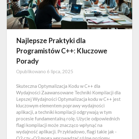
Najlepsze Praktyki dla
Programistów C++: Kluczowe
Porady
Opublikowano
6 lipca, 2025
Skuteczna Optymalizacja Kodu w C++ dla
Wydajności Zaawansowane Techniki Kompilacji dla
Lepszej Wydajności Optymalizacja kodu w C++ jest
kluczowym elementem poprawy wydajności
aplikacji, a techniki kompilacji odgrywają w tym
procesie fundamentalną rolę. Użycie odpowiednich
flagi kompilacji może znacząco wpłynąć na
wydajność aplikacji. Przykładowo, flagi takie jak -
O2 czy -O3 mogą wprowadzać różne poziomy