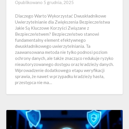
Opublikowano
5 grudnia, 2025
Dlaczego Warto Wykorzystać Dwuskładnikowe
Uwierzytelnianie dla Zwiększenia Bezpieczeństwa
Jakie Są Kluczowe Korzyści Związane z
Bezpieczeństwem? Bezpieczeństwo stanowi
fundamentalny element efektywnego
dwuskładnikowego uwierzytelniania. Ta
zaawansowana metoda nie tylko podnosi poziom
ochrony danych, ale także znacząco redukuje ryzyko
nieautoryzowanego dostępu oraz kradzieży danych.
Wprowadzenie dodatkowego etapu weryfikacji
sprawia, że nawet w przypadku kradzieży hasła,
przestępca nie ma…