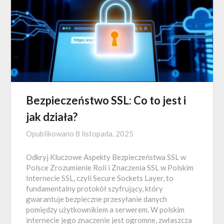
Bezpieczeństwo SSL: Co to jest i
jak działa?
Opublikowano
8 listopada, 2025
Odkryj Kluczowe Aspekty Bezpieczeństwa SSL w
Polsce Zrozumienie Roli i Znaczenia SSL w Polskim
Internecie SSL, czyli Secure Sockets Layer, to
fundamentalny protokół szyfrujący, który
gwarantuje bezpieczne przesyłanie danych
pomiędzy użytkownikiem a serwerem. W polskim
internecie jego znaczenie jest ogromne, zwłaszcza