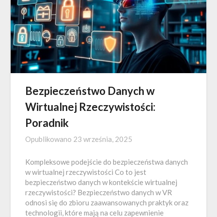
Bezpieczeństwo Danych w
Wirtualnej Rzeczywistości:
Poradnik
Opublikowano
23 września, 2025
Kompleksowe podejście do bezpieczeństwa danych
w wirtualnej rzeczywistości Co to jest
bezpieczeństwo danych w kontekście wirtualnej
rzeczywistości? Bezpieczeństwo danych w VR
odnosi się do zbioru zaawansowanych praktyk oraz
technologii, które mają na celu zapewnienie