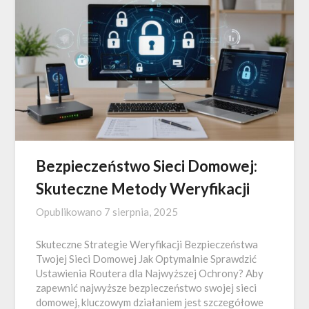
Bezpieczeństwo Sieci Domowej:
Skuteczne Metody Weryfikacji
Opublikowano
7 sierpnia, 2025
Skuteczne Strategie Weryfikacji Bezpieczeństwa
Twojej Sieci Domowej Jak Optymalnie Sprawdzić
Ustawienia Routera dla Najwyższej Ochrony? Aby
zapewnić najwyższe bezpieczeństwo swojej sieci
domowej, kluczowym działaniem jest szczegółowe