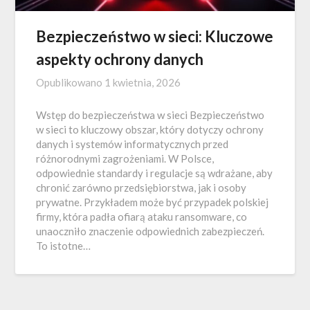
Bezpieczeństwo w sieci: Kluczowe
aspekty ochrony danych
Opublikowano
1 kwietnia, 2026
Wstęp do bezpieczeństwa w sieci Bezpieczeństwo
w sieci to kluczowy obszar, który dotyczy ochrony
danych i systemów informatycznych przed
różnorodnymi zagrożeniami. W Polsce,
odpowiednie standardy i regulacje są wdrażane, aby
chronić zarówno przedsiębiorstwa, jak i osoby
prywatne. Przykładem może być przypadek polskiej
firmy, która padła ofiarą ataku ransomware, co
unaoczniło znaczenie odpowiednich zabezpieczeń.
To istotne…