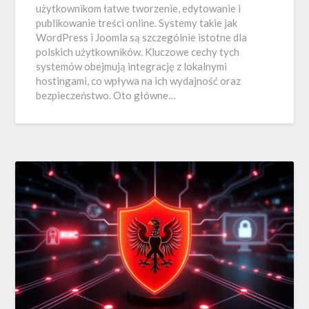
użytkownikom łatwe tworzenie, edytowanie i
publikowanie treści online. Systemy takie jak
WordPress i Joomla są szczególnie istotne dla
polskich użytkowników. Kluczowe cechy tych
systemów obejmują integrację z lokalnymi
hostingami, co wpływa na ich wydajność oraz
bezpieczeństwo. Oto główne…