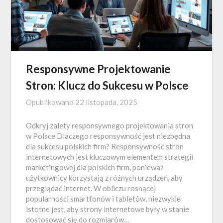
Responsywne Projektowanie
Stron: Klucz do Sukcesu w Polsce
Opublikowano
22 listopada, 2025
Odkryj zalety responsywnego projektowania stron
w Polsce Dlaczego responsywność jest niezbędna
dla sukcesu polskich firm? Responsywność stron
internetowych jest kluczowym elementem strategii
marketingowej dla polskich firm, ponieważ
użytkownicy korzystają z różnych urządzeń, aby
przeglądać internet. W obliczu rosnącej
popularności smartfonów i tabletów, niezwykle
istotne jest, aby strony internetowe były w stanie
dostosować się do rozmiarów…