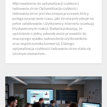
Wprowadzenie do optymalizacji szybkości
ładowania stron Optymalizacja szybkości
ładowania stron jest kluczowym procesem, który
polega na poprawie czasu, jaki strona potrzebuje na
pełne załadowanie. Użytkownicy internetu oczekują
błyskawicznych reakcji. Badania pokazują, że
opóźnienie o jedną sekundę może prowadzić do
znaczącego spadku zadowolenia użytkowników
oraz współczynnika konwersji. Dlatego
optymalizacja szybkości ładowania stron stała się
istotnym elementem…