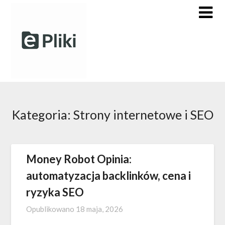
Skip
to
content
Kategoria:
Strony internetowe i SEO
Money Robot Opinia:
automatyzacja backlinków, cena i
ryzyka SEO
Opublikowano
18 maja, 2026