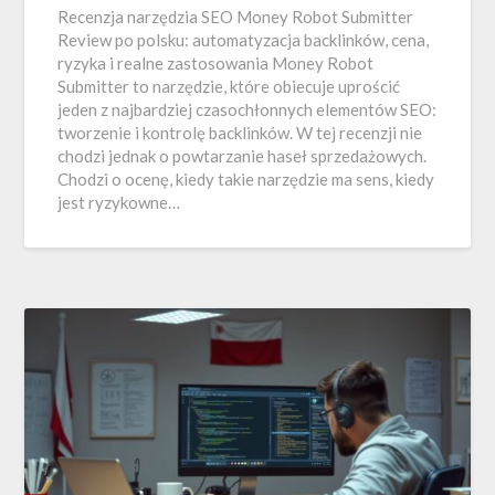
Recenzja narzędzia SEO Money Robot Submitter
Review po polsku: automatyzacja backlinków, cena,
ryzyka i realne zastosowania Money Robot
Submitter to narzędzie, które obiecuje uprościć
jeden z najbardziej czasochłonnych elementów SEO:
tworzenie i kontrolę backlinków. W tej recenzji nie
chodzi jednak o powtarzanie haseł sprzedażowych.
Chodzi o ocenę, kiedy takie narzędzie ma sens, kiedy
jest ryzykowne…