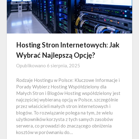
Hosting Stron Internetowych: Jak
Wybrać Najlepszą Opcję?
Opublikowano
6 sierpnia, 2025
Rodzaje Hostingu w Polsce: Kluczowe Informacje i
Porady Wybierz Hosting Współdzielony dla
Małych Stron i Blogów Hosting współdzielony jest
najczęściej wybieraną opcją w Polsce, szczególnie
przez właścicieli małych stron internetowych i
blogów. To rozwiązanie polega na tym, że wielu
użytkowników korzysta z tych samych zasobów
serwera, co prowadzi do znaczącego obniżenia
kosztów w porównaniu do…