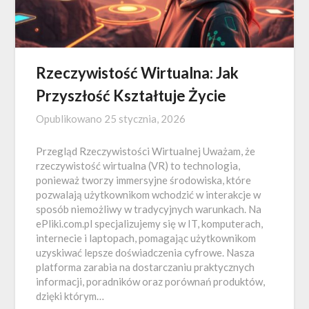
Rzeczywistość Wirtualna: Jak
Przyszłość Kształtuje Życie
Opublikowano
25 stycznia, 2026
Przegląd Rzeczywistości Wirtualnej Uważam, że
rzeczywistość wirtualna (VR) to technologia,
ponieważ tworzy immersyjne środowiska, które
pozwalają użytkownikom wchodzić w interakcje w
sposób niemożliwy w tradycyjnych warunkach. Na
ePliki.com.pl specjalizujemy się w IT, komputerach,
internecie i laptopach, pomagając użytkownikom
uzyskiwać lepsze doświadczenia cyfrowe. Nasza
platforma zarabia na dostarczaniu praktycznych
informacji, poradników oraz porównań produktów,
dzięki którym…