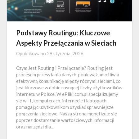
Podstawy Routingu: Kluczowe
Aspekty Przełączania w Sieciach
Opublikowano
29 stycznia, 2026
Czym Jest Routing i Przełączanie? Routing jest
procesem przesyłania danych, ponieważ umożliwia
efektywną komunikację między różnymi sieciami, co
jest kluczowe w dobie rosnącej liczby użytkowników
internetu w Polsce. W ePliki.com.pl specjalizujemy
się w IT, komputerach, internecie i laptopach,
pomagając użytkownikom uzyskać sprawniejsze
połączenia sieciowe. Nasza strona monetizuje się
poprzez dostarczanie wartościowych informacji
oraz narzędzi dla…