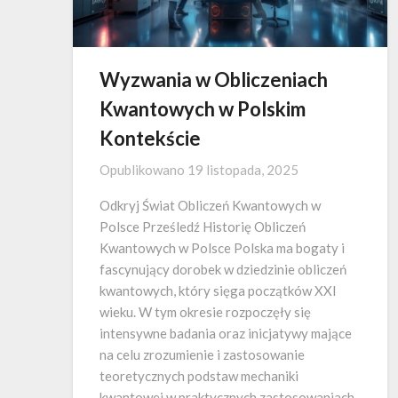
Wyzwania w Obliczeniach
Kwantowych w Polskim
Kontekście
Opublikowano
19 listopada, 2025
Odkryj Świat Obliczeń Kwantowych w
Polsce Prześledź Historię Obliczeń
Kwantowych w Polsce Polska ma bogaty i
fascynujący dorobek w dziedzinie obliczeń
kwantowych, który sięga początków XXI
wieku. W tym okresie rozpoczęły się
intensywne badania oraz inicjatywy mające
na celu zrozumienie i zastosowanie
teoretycznych podstaw mechaniki
kwantowej w praktycznych zastosowaniach.