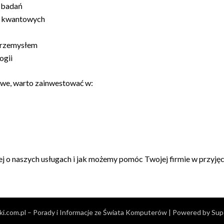
 badań
ii kwantowych
przemysłem
ogii
owe, warto zainwestować w:
cej o naszych usługach i jak możemy pomóc Twojej firmie w przyję
ki.com.pl – Porady i Informacje ze Świata Komputerów
| Powered by
Sup